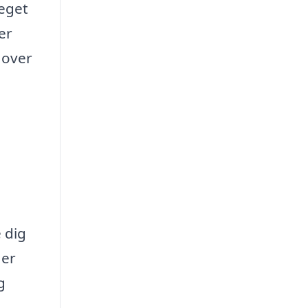
meget
er
 over
 dig
 er
g