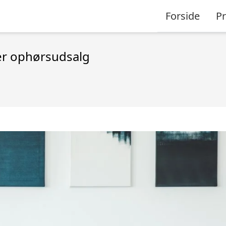
Forside
P
 er ophørsudsalg