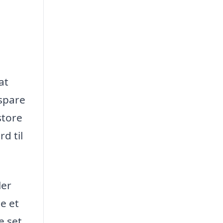
at
 spare
store
d til
ler
e et
e set