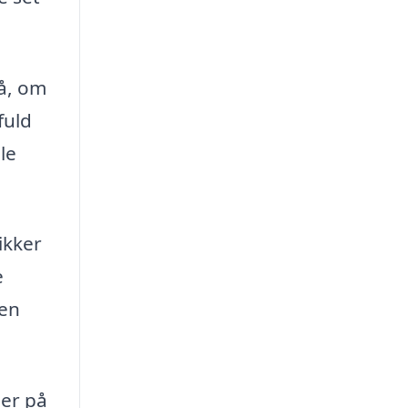
på, om
fuld
le
ikker
e
 en
ler på