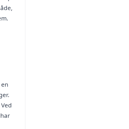
måde,
em.
 en
ger.
? Ved
 har