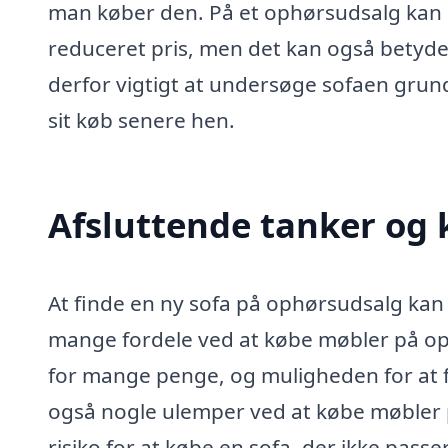
man køber den. På et ophørsudsalg kan m
reduceret pris, men det kan også betyde, 
derfor vigtigt at undersøge sofaen grund
sit køb senere hen.
Afsluttende tanker og 
At finde en ny sofa på ophørsudsalg ka
mange fordele ved at købe møbler på op
for mange penge, og muligheden for at få 
også nogle ulemper ved at købe møbler
risiko for at købe en sofa, der ikke passer 