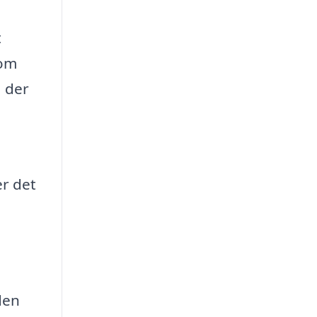
t
som
, der
er det
den